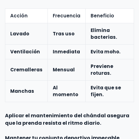
Acción
Frecuencia
Beneficio
Elimina
Lavado
Tras uso
bacterias.
Ventilación
Inmediata
Evita moho.
Previene
Cremalleras
Mensual
roturas.
Al
Evita que se
Manchas
momento
fijen.
Aplicar el mantenimiento del chándal asegura
que la prenda resista el ritmo diario.
Mantener tu conjunto deportivo impecable